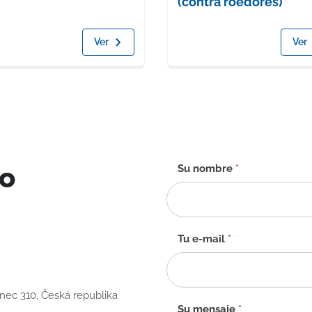
(contra roedores)
Ver
Ver
to
Formulario
Su nombre
*
de
contacto
-
ES
Tu e-mail
*
anec 310, Česká republika
Su mensaje
*