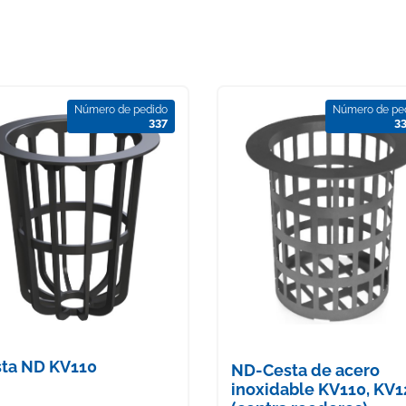
Número de pedido
Número de pe
337
3
ta ND KV110
ND-Cesta de acero
inoxidable KV110, KV1