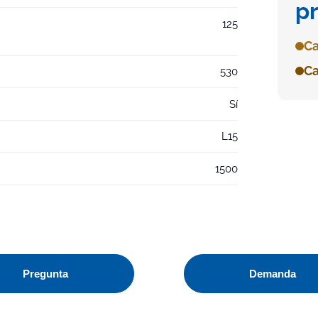
p
125
Ca
Ca
530
Sí
L15
1500
Pregunta
Demanda