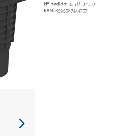
Nº pedido:
325 B Li/100
EAN:
8595587444757