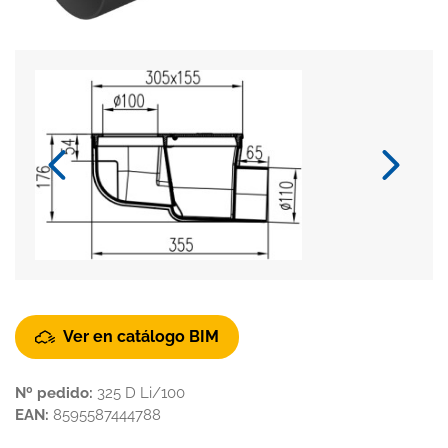
Ver en catálogo BIM
Nº pedido:
325 D Li/100
EAN:
8595587444788