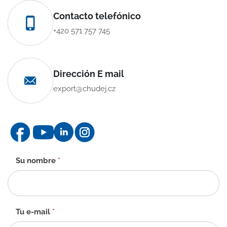
Contacto telefónico
+420 571 757 745
Dirección E mail
export@chudej.cz
Formulario
Su nombre
*
de
contacto
-
ES
Tu e-mail
*