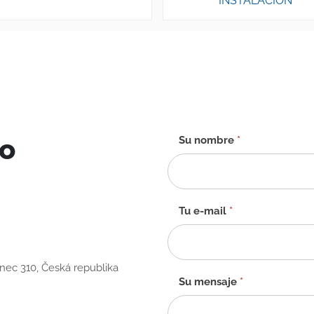
INSTALACIÓN
to
Formulario
Su nombre
*
de
contacto
-
ES
Tu e-mail
*
anec 310, Česká republika
Su mensaje
*