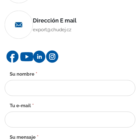
Dirección E mail
export@chudej.cz
Formulario
Su nombre
*
de
contacto
-
ES
Tu e-mail
*
Su mensaje
*