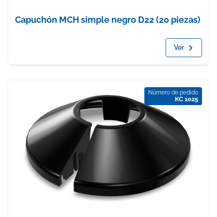
Capuchón MCH simple negro D22 (20 piezas)
Ver
Número de pedido
KC 1025