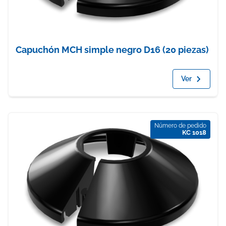
Capuchón MCH simple negro D16 (20 piezas)
Ver
Número de pedido
KC 1018