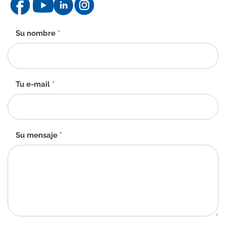
Formulario
Su nombre
*
de
contacto
-
ES
Tu e-mail
*
Su mensaje
*