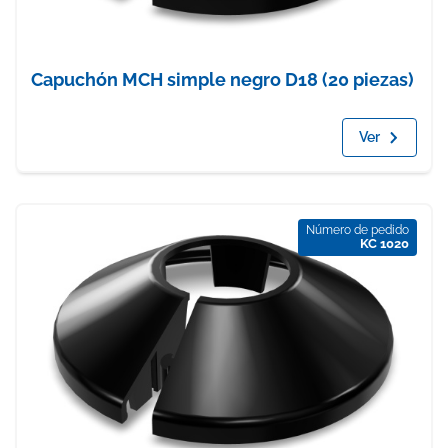
Capuchón MCH simple negro D18 (20 piezas)
Ver
Número de pedido
KC 1020