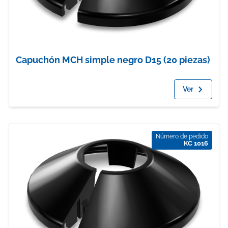
Capuchón MCH simple negro D15 (20 piezas)
Ver
Número de pedido
KC 1016