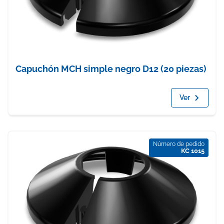
Capuchón MCH simple negro D12 (20 piezas)
Ver
Número de pedido
KC 1015