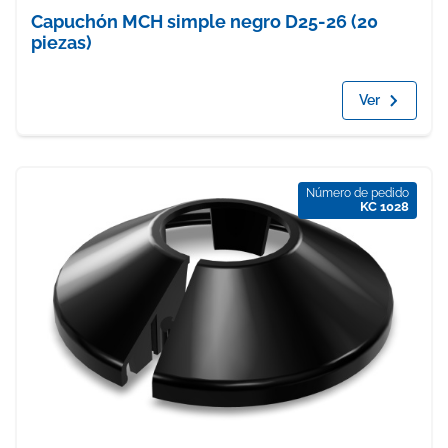
Capuchón MCH simple negro D25-26 (20
piezas)
Ver
Número de pedido
KC 1028