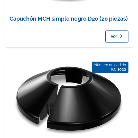
Capuchón MCH simple negro D20 (20 piezas)
Ver
Número de pedido
KC 1022