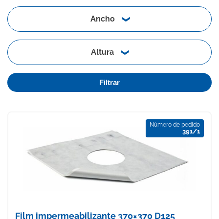
Ancho
Altura
Filtrar
Número de pedido
391/1
Film impermeabilizante 370×370 D125