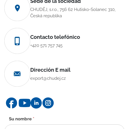
Sede de la sociedad
CHUDĚJ, s.r.o., 756 62 Hutisko-Solanec 310,
Česká republika
Contacto telefónico
+420 571 757 745
Dirección E mail
export@chudej.cz
Formulario
Su nombre
*
de