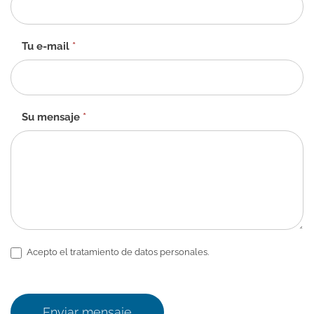
contacto
-
ES
Tu e-mail
*
Su mensaje
*
Acepto el tratamiento de datos personales.
Enviar mensaje