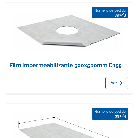
Número de pedido
391/3
Film impermeabilizante 500x500mm D155
Ver
Número de pedido
391/4