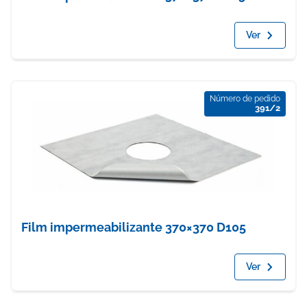
Ver
Número de pedido
391/2
Film impermeabilizante 370×370 D105
Ver