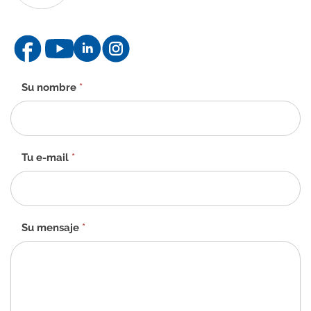
Formulario
Su nombre
*
de
contacto
-
ES
Tu e-mail
*
Su mensaje
*