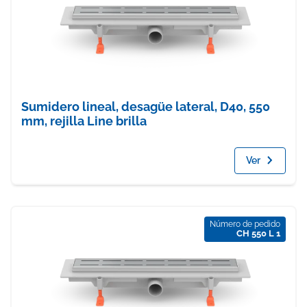
Sumidero lineal, desagüe lateral, D40, 550
mm, rejilla Line brilla
Ver
Número de pedido
CH 550 L 1