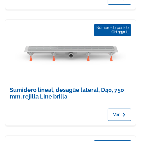
Número de pedido
CH 750 L
Sumidero lineal, desagüe lateral, D40, 750
mm, rejilla Line brilla
Ver