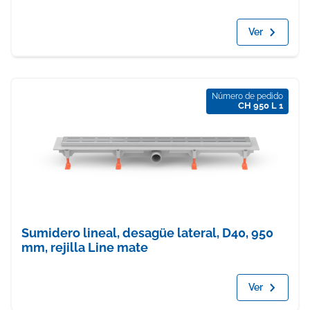
Ver
Número de pedido
CH 950 L 1
Sumidero lineal, desagüe lateral, D40, 950
mm, rejilla Line mate
Ver