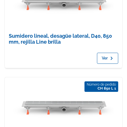
Sumidero lineal, desagüe lateral, D40, 850
mm, rejilla Line brilla
Ver
Número de pedido
CH 850 L 1