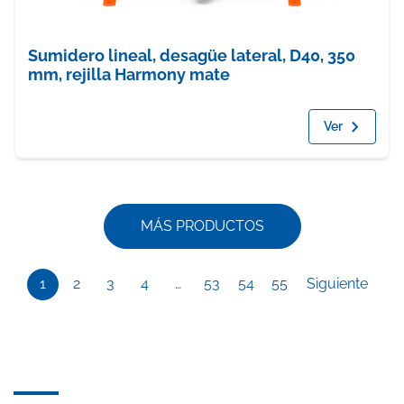
Sumidero lineal, desagüe lateral, D40, 350
mm, rejilla Harmony mate
Ver
MÁS PRODUCTOS
1
2
3
4
…
53
54
55
Siguiente