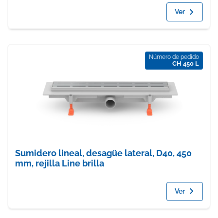
Ver
Número de pedido
CH 450 L
Sumidero lineal, desagüe lateral, D40, 450
mm, rejilla Line brilla
Ver