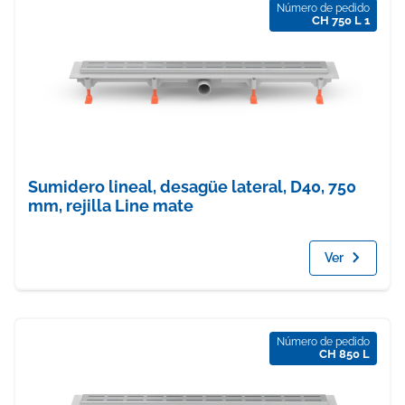
Número de pedido
CH 750 L 1
Sumidero lineal, desagüe lateral, D40, 750
mm, rejilla Line mate
Ver
Número de pedido
CH 850 L