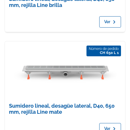
mm, rejilla Line brilla
Ver
Número de pedido
CH 650 L 1
Sumidero lineal, desagüe lateral, D40, 650
mm, rejilla Line mate
Ver