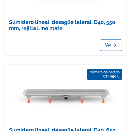
Sumidero lineal, desagüe lateral, D40, 550
mm, rejilla Line mate
Ver
Número de pedido
CH 650 L
Sumidero lineal, desagüe lateral, D40, 650