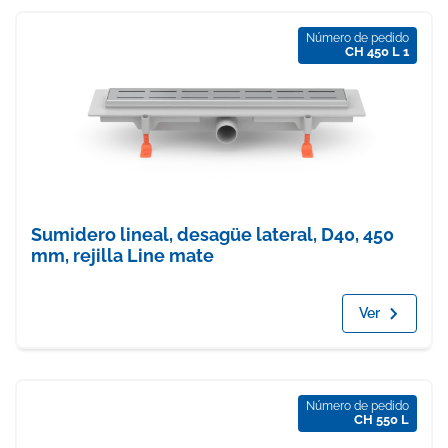
Número de pedido
CH 450 L 1
Sumidero lineal, desagüe lateral, D40, 450
mm, rejilla Line mate
Ver
Número de pedido
CH 550 L