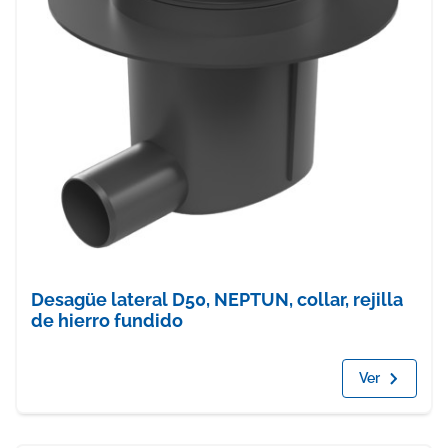
Desagüe lateral D50, NEPTUN, collar, rejilla
de hierro fundido
Ver