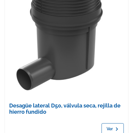
Desagüe lateral D50, válvula seca, rejilla de
hierro fundido
Ver