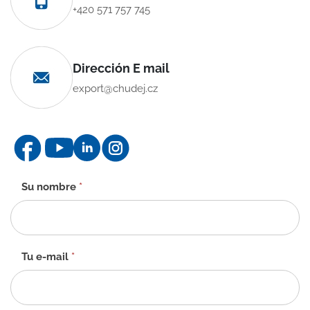
+420 571 757 745
Dirección E mail
export@chudej.cz
Formulario
Su nombre
*
de
contacto
-
ES
Tu e-mail
*