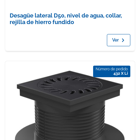
Desagüe lateral D50, nivel de agua, collar,
rejilla de hierro fundido
Ver
Número de pedido
432 X Li