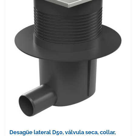
Desagüe lateral D50, válvula seca, collar,