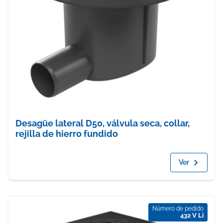
Desagüe lateral D50, válvula seca, collar,
rejilla de hierro fundido
Ver
Número de pedido
432 V Li