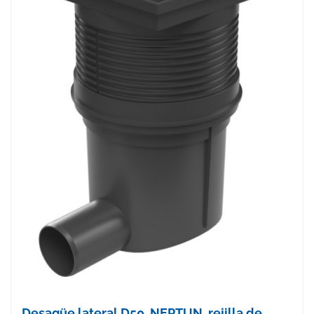
Desagüe lateral D50, NEPTUN, rejilla de