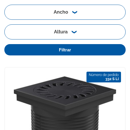
Ancho
Altura
Filtrar
Número de pedido
332 S Li