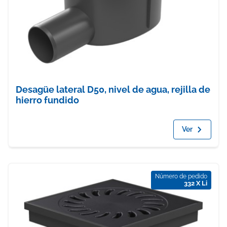
Desagüe lateral D50, nivel de agua, rejilla de
hierro fundido
Ver
Número de pedido
332 X Li