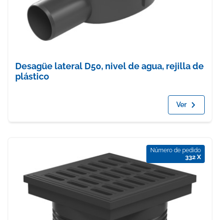
Desagüe lateral D50, nivel de agua, rejilla de
plástico
Ver
Número de pedido
332 X