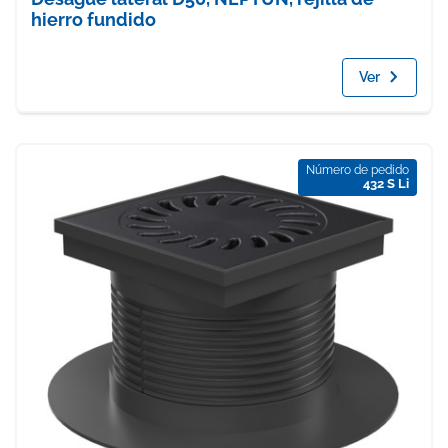
hierro fundido
Ver
Número de pedido
432 S Li