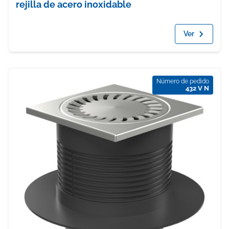
rejilla de acero inoxidable
Ver
Número de pedido
432 V N