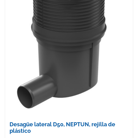
Desagüe lateral D50, NEPTUN, rejilla de
plástico