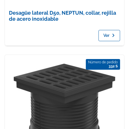
Desagüe lateral D50, NEPTUN, collar, rejilla
de acero inoxidable
Ver
Número de pedido
332 S