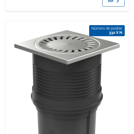
Ver
Número de pedido
332 X N