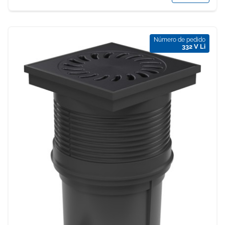
Número de pedido
332 V Li