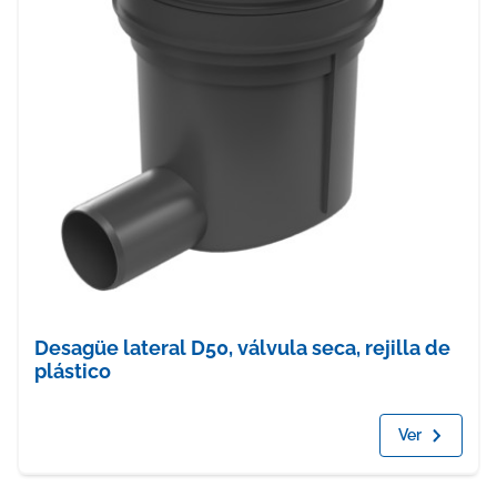
Desagüe lateral D50, válvula seca, rejilla de
plástico
Ver