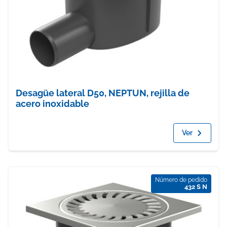
Desagüe lateral D50, NEPTUN, rejilla de
acero inoxidable
Ver
Número de pedido
432 S N