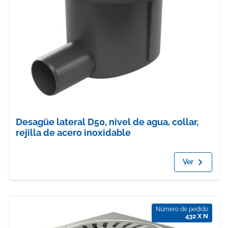
Desagüe lateral D50, nivel de agua, collar,
rejilla de acero inoxidable
Ver
Número de pedido
432 X N