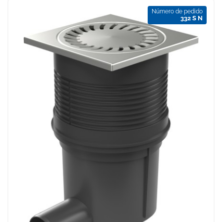
Número de pedido
332 S N