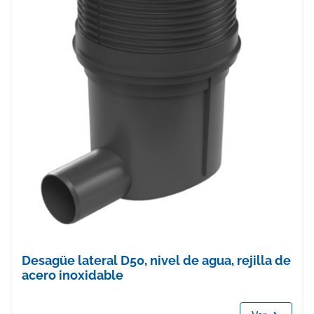
Desagüe lateral D50, nivel de agua, rejilla de
acero inoxidable