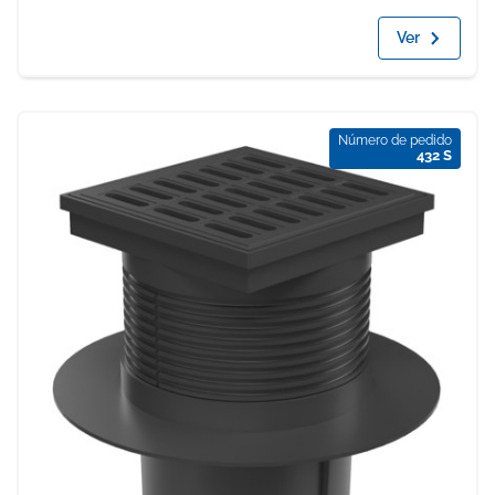
Ver
Número de pedido
432 S