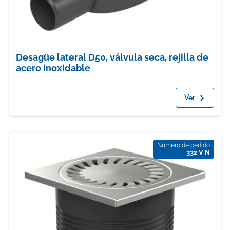
Desagüe lateral D50, válvula seca, rejilla de
acero inoxidable
Ver
Número de pedido
332 V N