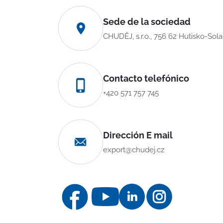
Sede de la sociedad
CHUDĚJ, s.r.o., 756 62 Hutisko-Sol
Contacto telefónico
+420 571 757 745
Dirección E mail
export@chudej.cz