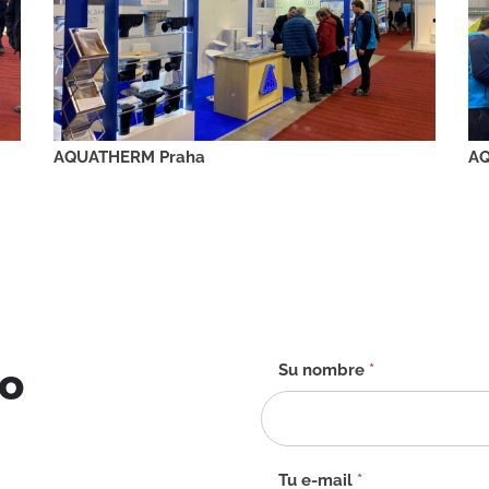
AQUATHERM Praha
AQ
to
Formulario
Su nombre
*
de
contacto
-
ES
Tu e-mail
*