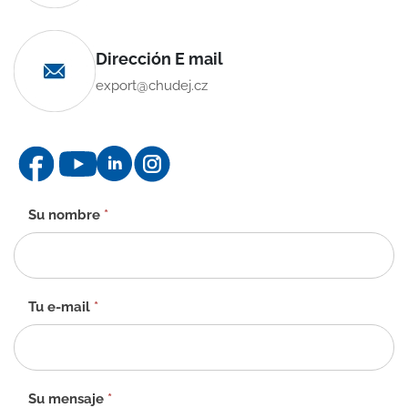
Dirección E mail
export@chudej.cz
Formulario
Su nombre
*
de
contacto
-
ES
Tu e-mail
*
Su mensaje
*