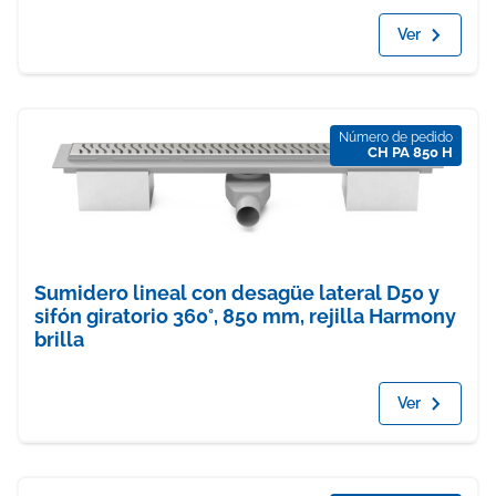
Ver
Número de pedido
CH PA 850 H
Sumidero lineal con desagüe lateral D50 y
sifón giratorio 360°, 850 mm, rejilla Harmony
brilla
Ver