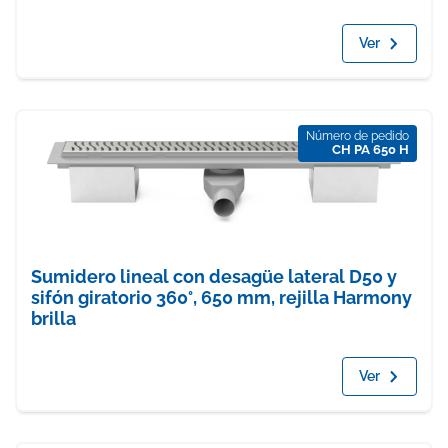
Ver
Número de pedido
CH PA 650 H
Sumidero lineal con desagüe lateral D50 y
sifón giratorio 360°, 650 mm, rejilla Harmony
brilla
Ver