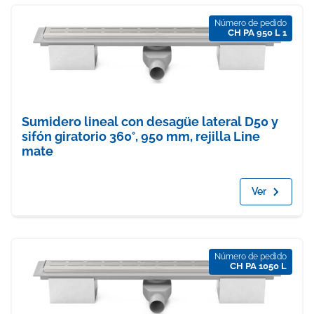
Número de pedido
CH PA 950 L 1
Sumidero lineal con desagüe lateral D50 y
sifón giratorio 360°, 950 mm, rejilla Line
mate
Ver
Número de pedido
CH PA 1050 L