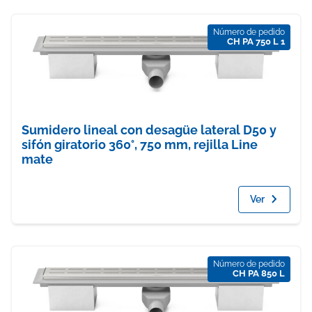
Número de pedido
CH PA 750 L 1
Sumidero lineal con desagüe lateral D50 y
sifón giratorio 360°, 750 mm, rejilla Line
mate
Ver
Número de pedido
CH PA 850 L