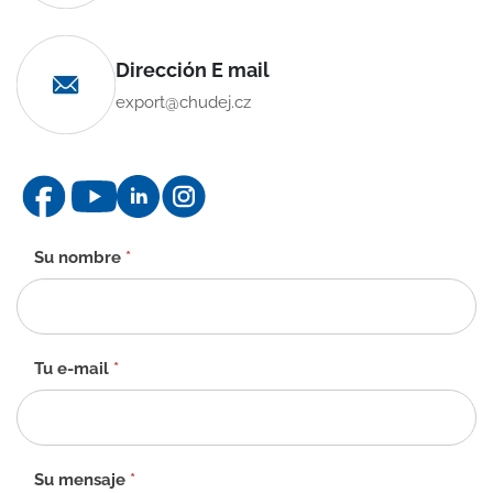
Dirección E mail
export@chudej.cz
Formulario
Su nombre
*
de
contacto
-
ES
Tu e-mail
*
Su mensaje
*