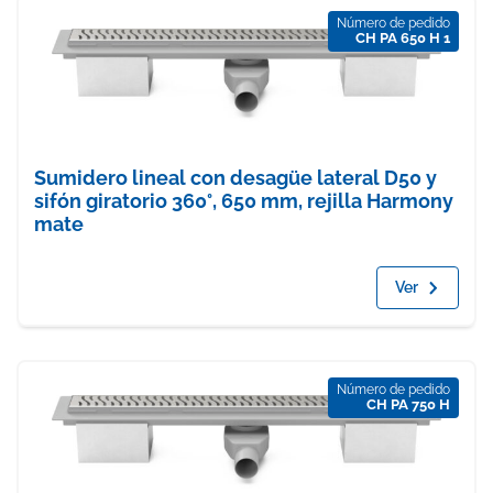
Número de pedido
CH PA 650 H 1
Sumidero lineal con desagüe lateral D50 y
sifón giratorio 360°, 650 mm, rejilla Harmony
mate
Ver
Número de pedido
CH PA 750 H