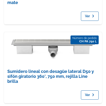
mate
Ver
Número de pedido
CH PA 750 L
Sumidero lineal con desagüe lateral D50 y
sifón giratorio 360°, 750 mm, rejilla Line
brilla
Ver