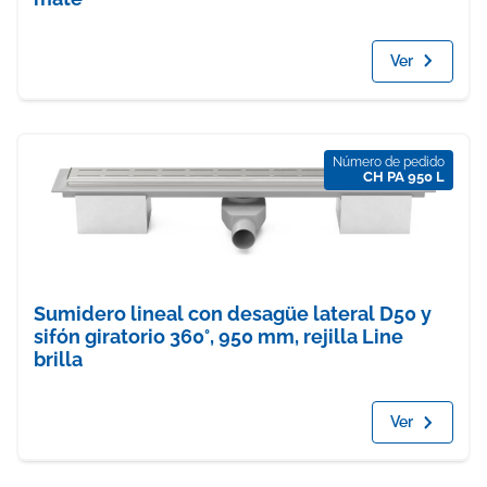
Ver
Número de pedido
CH PA 950 L
Sumidero lineal con desagüe lateral D50 y
sifón giratorio 360°, 950 mm, rejilla Line
brilla
Ver