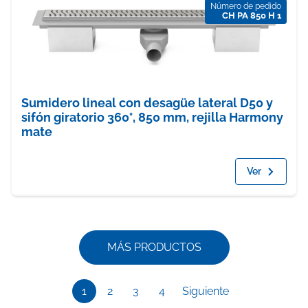
Número de pedido
CH PA 850 H 1
Sumidero lineal con desagüe lateral D50 y
sifón giratorio 360°, 850 mm, rejilla Harmony
mate
Ver
MÁS PRODUCTOS
1
2
3
4
Siguiente