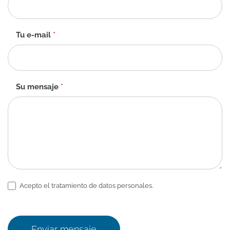
contacto
-
ES
Tu e-mail
*
Su mensaje
*
Acepto el tratamiento de datos personales.
Enviar mensaje