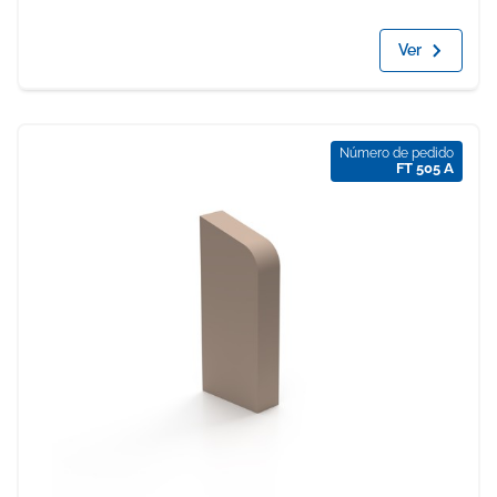
Ver
Número de pedido
FT 505 A