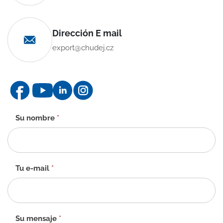
Dirección E mail
export@chudej.cz
Formulario
Su nombre
*
de
contacto
-
ES
Tu e-mail
*
Su mensaje
*