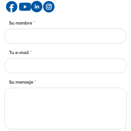
Formulario
Su nombre
*
de
contacto
-
ES
Tu e-mail
*
Su mensaje
*