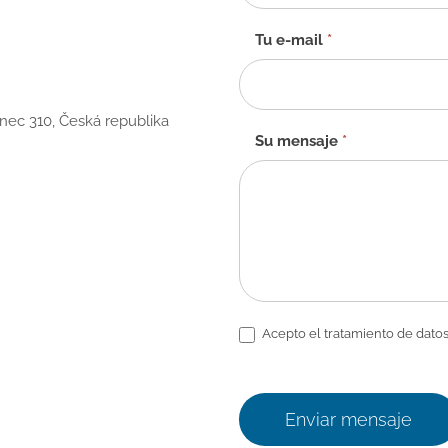
-
ES
Tu e-mail
*
anec 310, Česká republika
Su mensaje
*
Acepto el tratamiento de datos
Enviar mensaje