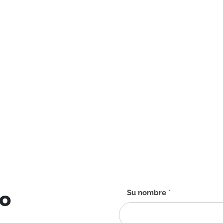
to
Formulario
Su nombre
*
de
contacto