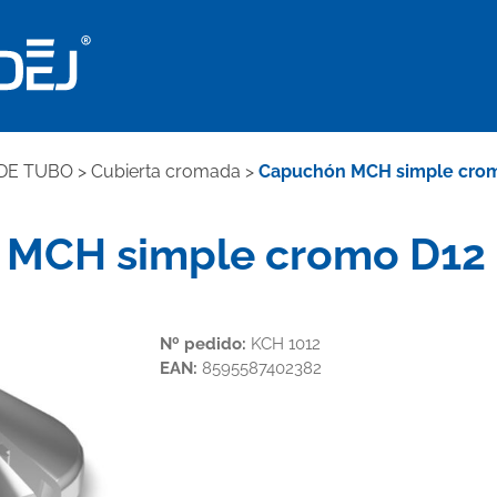
DE TUBO
>
Cubierta cromada
>
Capuchón MCH simple cromo
MCH simple cromo D12 (
Nº pedido:
KCH 1012
EAN:
8595587402382