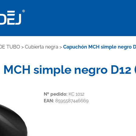
DE TUBO
>
Cubierta negra
>
Capuchón MCH simple negro D1
MCH simple negro D12 (
Nº pedido:
KC 1012
EAN:
8595587446669