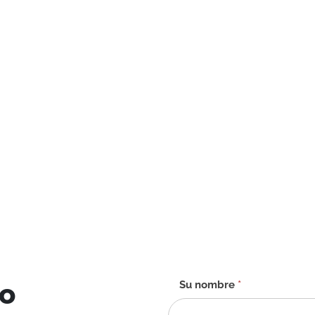
to
Formulario
Su nombre
*
de