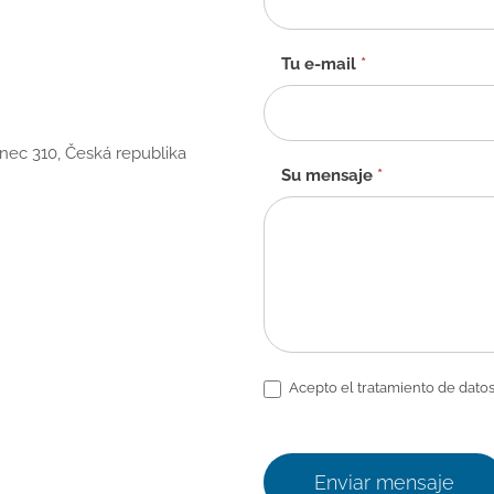
contacto
-
ES
Tu e-mail
*
anec 310, Česká republika
Su mensaje
*
Acepto el tratamiento de datos
Enviar mensaje