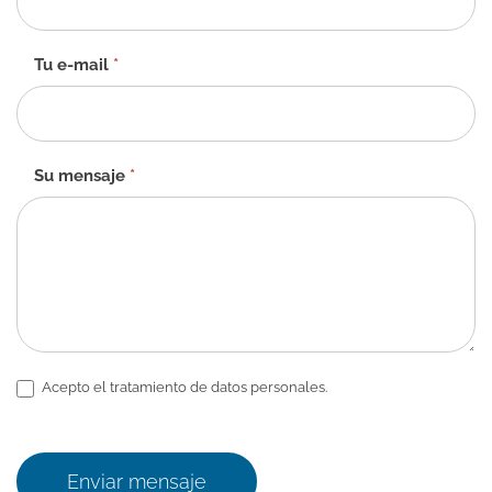
contacto
-
ES
Tu e-mail
*
Su mensaje
*
Acepto el tratamiento de datos personales.
Enviar mensaje