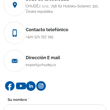
CHUDĚJ, s.r.o., 756 62 Hutisko-Solanec 310,
Česká republika
Contacto telefónico
+420 571 757 745
Dirección E mail
export@chudej.cz
Formulario
Su nombre
*
de