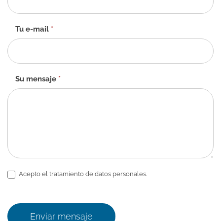
contacto
-
ES
Tu e-mail
*
Su mensaje
*
Acepto el tratamiento de datos personales.
Enviar mensaje