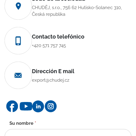
CHUDĚJ, s.r.o., 756 62 Hutisko-Solanec 310,
Česká republika
Contacto telefónico
+420 571 757 745
Dirección E mail
export@chudej.cz
Formulario
Su nombre
*
de