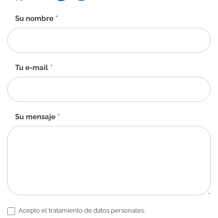
Formulario
Su nombre
*
de
contacto
-
ES
Tu e-mail
*
Su mensaje
*
Acepto el tratamiento de datos personales.