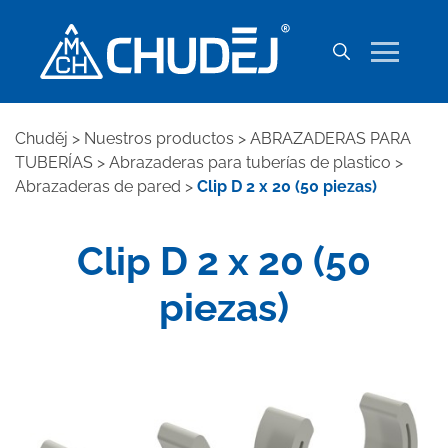
Chuděj
>
Nuestros productos
>
ABRAZADERAS PARA
TUBERÍAS
>
Abrazaderas para tuberías de plastico
>
Abrazaderas de pared
>
Clip D 2 x 20 (50 piezas)
Clip D 2 x 20 (50
piezas)