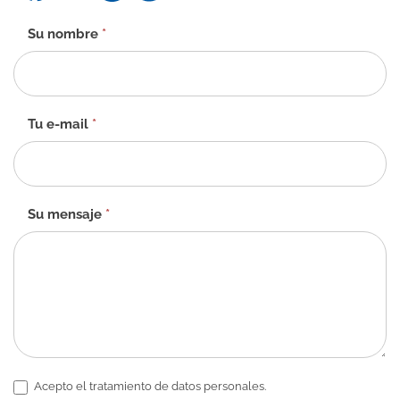
Formulario
Su nombre
*
de
contacto
-
ES
Tu e-mail
*
Su mensaje
*
Acepto el tratamiento de datos personales.