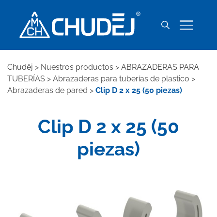
Chuděj
>
Nuestros productos
>
ABRAZADERAS PARA
TUBERÍAS
>
Abrazaderas para tuberías de plastico
>
Abrazaderas de pared
>
Clip D 2 x 25 (50 piezas)
Clip D 2 x 25 (50
piezas)