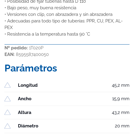
• Posibilidad de fijar tuberías hasta D 110
• Bajo peso, muy buena resistencia
• Versiones con clip, con abrazadera y sin abrazadera
• Adecuadas para todo tipo de tuberías: PPR, CU, PEX, AL-
PEX
• Resistencia a la temperatura hasta 90 °C
Nº pedido:
1T020P
EAN:
8595587400050
Parámetros
Longitud
45,2 mm
Ancho
15,9 mm
Altura
43,2 mm
Diámetro
20 mm