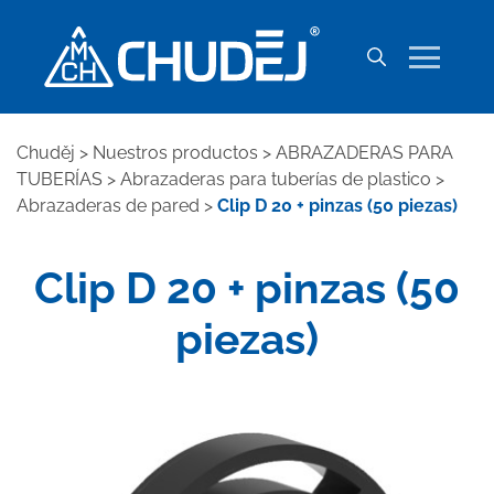
Chuděj
>
Nuestros productos
>
ABRAZADERAS PARA
TUBERÍAS
>
Abrazaderas para tuberías de plastico
>
Abrazaderas de pared
>
Clip D 20 + pinzas (50 piezas)
Clip D 20 + pinzas (50
piezas)