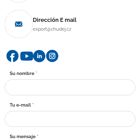
Dirección E mail
export@chudej.cz
Formulario
Su nombre
*
de
contacto
-
ES
Tu e-mail
*
Su mensaje
*