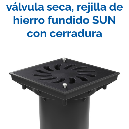
válvula seca, rejilla de
hierro fundido SUN
con cerradura