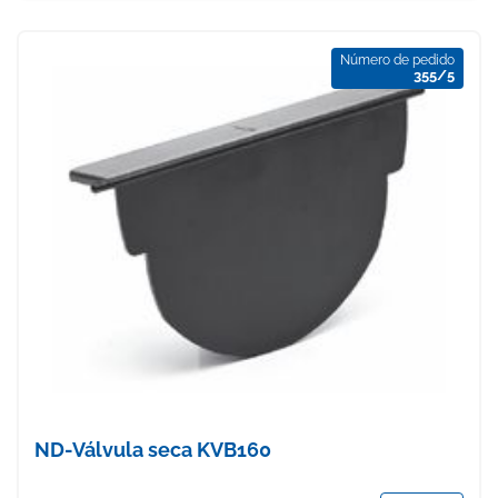
Número de pedido
355/5
ND-Válvula seca KVB160