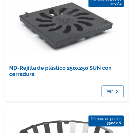
350/2
ND-Rejilla de plástico 250x250 SUN con
cerradura
Ver
Número de pedido
352/2 N