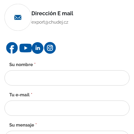
Dirección E mail
export@chudej.cz
Formulario
Su nombre
*
de
contacto
-
ES
Tu e-mail
*
Su mensaje
*