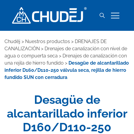
Chuděj
>
Nuestros productos
>
DRENAJES DE
CANALIZACIÓN
>
Drenajes de canalización con nivel de
agua o compuerta seca
>
Drenajes de canalización con
una rejila de hierro fundido
>
Desagüe de alcantarillado
inferior D160/D110-250 válvula seca, rejilla de hierro
fundido SUN con cerradura
Desagüe de
alcantarillado inferior
D160/D110-250