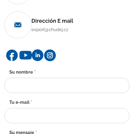
Dirección E mail
export@chudej.cz
Formulario
Su nombre
*
de
contacto
-
ES
Tu e-mail
*
Su mensaje
*