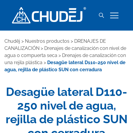
Chuděj
>
Nuestros productos
>
DRENAJES DE
CANALIZACIÓN
>
Drenajes de canalización con nivel de
agua o compuerta seca
>
Drenajes de canalización con
una rejila plástica
>
Desagüe lateral D110-250 nivel de
agua, rejilla de plástico SUN con cerradura
Desagüe lateral D110-
250 nivel de agua,
rejilla de plástico SUN
con cerradura