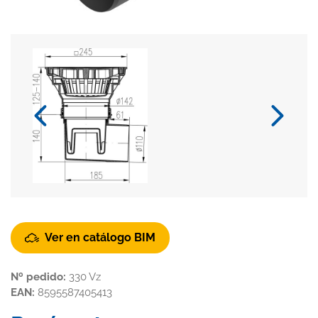
Ver en catálogo BIM
Nº pedido:
330 Vz
EAN:
8595587405413