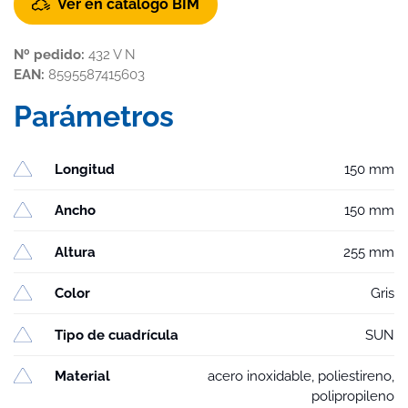
Ver en catálogo BIM
Nº pedido:
432 V N
EAN:
8595587415603
Parámetros
Longitud
150 mm
Ancho
150 mm
Altura
255 mm
Color
Gris
Tipo de cuadrícula
SUN
Material
acero inoxidable, poliestireno,
polipropileno