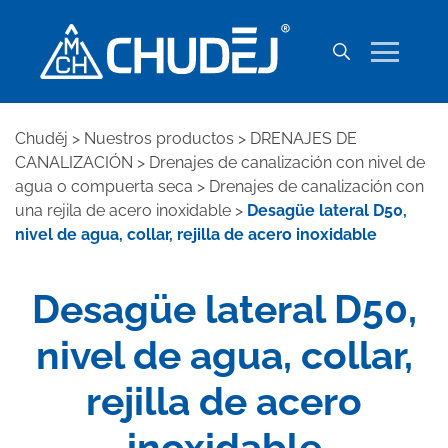
Chuděj
>
Nuestros productos
>
DRENAJES DE
CANALIZACIÓN
>
Drenajes de canalización con nivel de
agua o compuerta seca
>
Drenajes de canalización con
una rejila de acero inoxidable
>
Desagüe lateral D50,
nivel de agua, collar, rejilla de acero inoxidable
Desagüe lateral D50,
nivel de agua, collar,
rejilla de acero
inoxidable