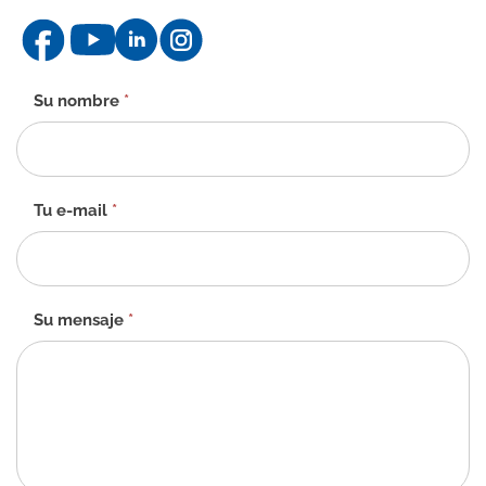
Formulario
Su nombre
*
de
contacto
-
ES
Tu e-mail
*
Su mensaje
*