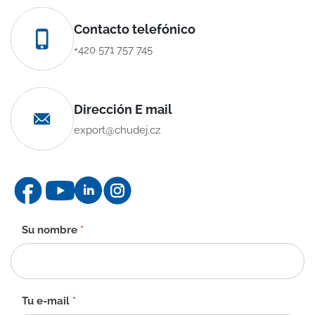
Contacto telefónico
+420 571 757 745
Dirección E mail
export@chudej.cz
Formulario
Su nombre
*
de
contacto
-
ES
Tu e-mail
*