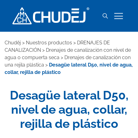
Chuděj
>
Nuestros productos
>
DRENAJES DE
CANALIZACIÓN
>
Drenajes de canalización con nivel de
agua o compuerta seca
>
Drenajes de canalización con
una rejila plástica
>
Desagüe lateral D50, nivel de agua,
collar, rejilla de plástico
Desagüe lateral D50,
nivel de agua, collar,
rejilla de plástico