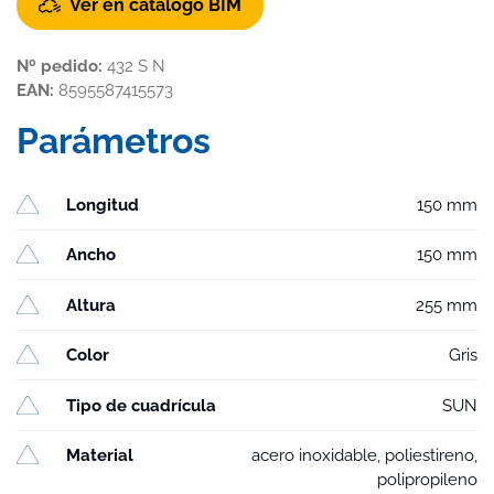
Ver en catálogo BIM
Nº pedido:
432 S N
EAN:
8595587415573
Parámetros
Longitud
150 mm
Ancho
150 mm
Altura
255 mm
Color
Gris
Tipo de cuadrícula
SUN
Material
acero inoxidable, poliestireno,
polipropileno