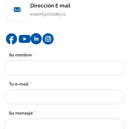
Dirección E mail
export@chudej.cz
Formulario
Su nombre
*
de
contacto
-
ES
Tu e-mail
*
Su mensaje
*