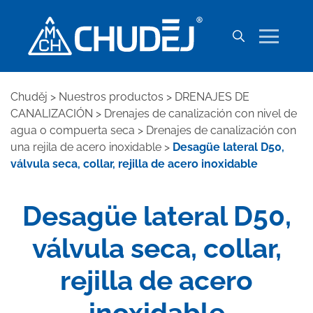
Chuděj
>
Nuestros productos
>
DRENAJES DE
CANALIZACIÓN
>
Drenajes de canalización con nivel de
agua o compuerta seca
>
Drenajes de canalización con
una rejila de acero inoxidable
>
Desagüe lateral D50,
válvula seca, collar, rejilla de acero inoxidable
Desagüe lateral D50,
válvula seca, collar,
rejilla de acero
inoxidable