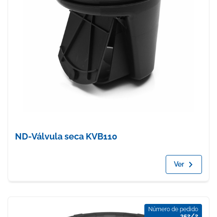
ND-Válvula seca KVB110
Ver
Número de pedido
352/2