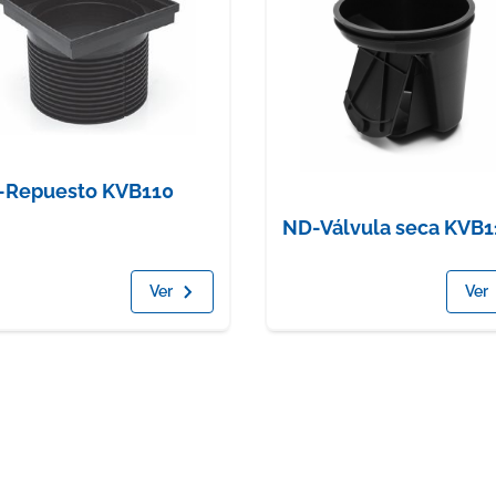
-Repuesto KVB110
ND-Válvula seca KVB1
Ver
Ver