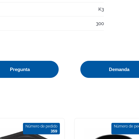
K3
300
Pregunta
Demanda
Número de pedido
Número de pe
359