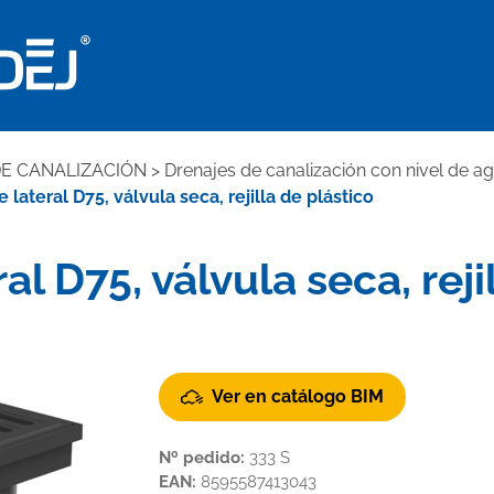
E CANALIZACIÓN
>
Drenajes de canalización con nivel de 
lateral D75, válvula seca, rejilla de plástico
l D75, válvula seca, reji
Ver en catálogo BIM
Nº pedido:
333 S
EAN:
8595587413043