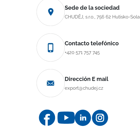
Sede de la sociedad
CHUDĚJ, s.r.o., 756 62 Hutisko-Sol
Contacto telefónico
+420 571 757 745
Dirección E mail
export@chudej.cz