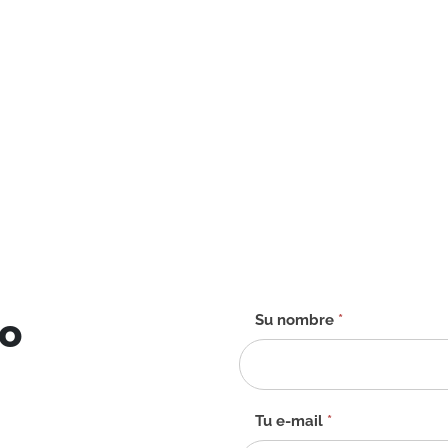
to
Formulario
Su nombre
*
de
contacto
-
ES
Tu e-mail
*