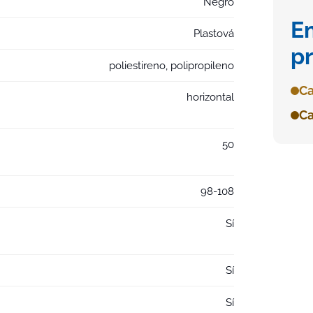
Negro
E
Plastová
p
poliestireno, polipropileno
Ca
horizontal
Ca
50
98-108
Sí
Sí
Sí