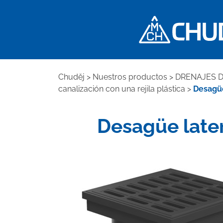
Chuděj
>
Nuestros productos
>
DRENAJES D
canalización con una rejila plástica
>
Desagüe 
Desagüe latera