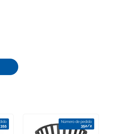
dido
Número de pedido
355
352/2