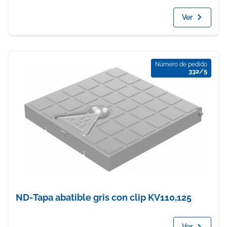
Ver
Número de pedido
332/5
ND-Tapa abatible gris con clip KV110,125
Ver