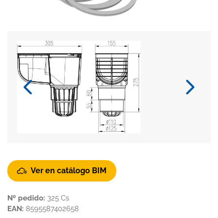
Ver en catálogo BIM
Nº pedido:
325 Cs
EAN:
8595587402658