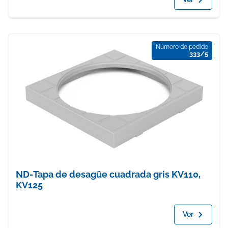
Número de pedido
333/5
ND-Tapa de desagüe cuadrada gris KV110,
KV125
Ver