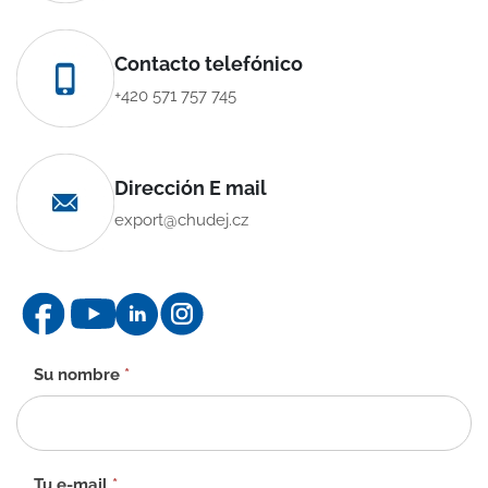
Contacto telefónico
+420 571 757 745
Dirección E mail
export@chudej.cz
Formulario
Su nombre
*
de
contacto
-
ES
Tu e-mail
*