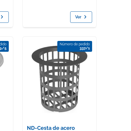
Ver
dido
Número de pedido
9/5
337/1
ND-Cesta de acero