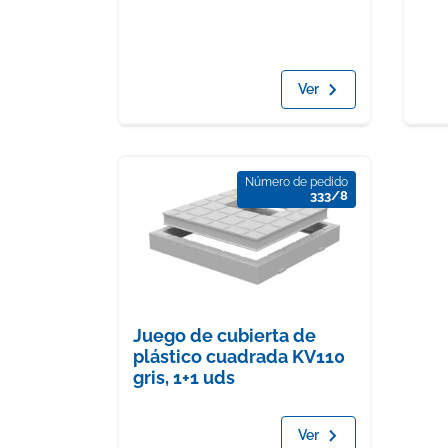
Ver
Número de pedido
333/8
Juego de cubierta de
plástico cuadrada KV110
gris, 1+1 uds
Ver