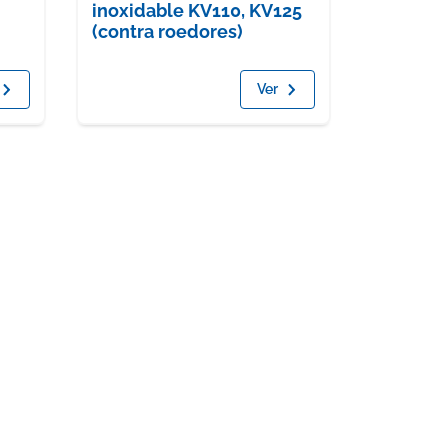
inoxidable KV110, KV125
(contra roedores)
Ver