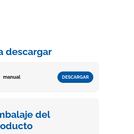
a descargar
manual
DESCARGAR
mbalaje del
roducto