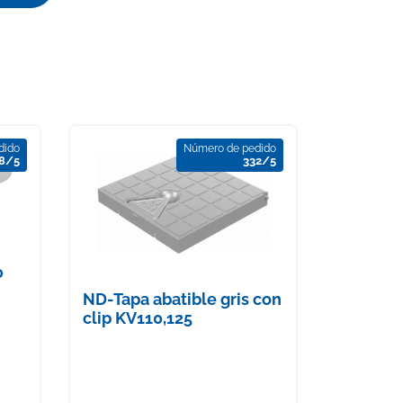
dido
Número de pedido
8/5
332/5
0
ND-Tapa abatible gris con
clip KV110,125