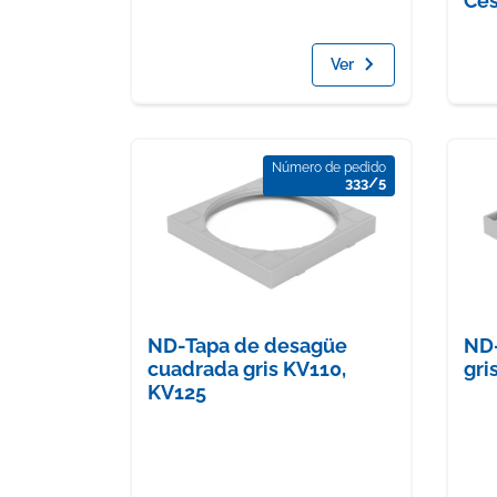
Ces
Ver
Número de pedido
333/5
ND-Tapa de desagüe
ND-
cuadrada gris KV110,
gri
KV125