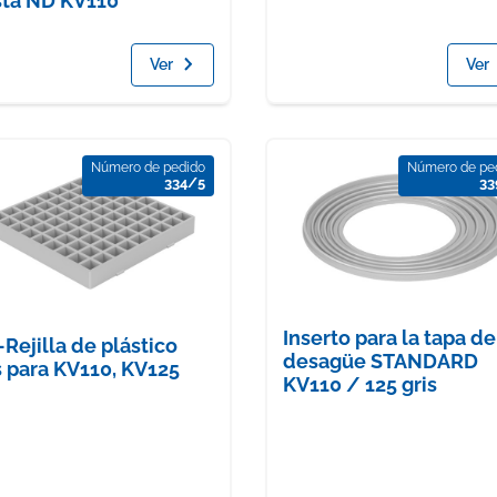
ta ND KV110
Ver
Ver
Número de pedido
Número de pe
334/5
33
Inserto para la tapa de
Rejilla de plástico
desagüe STANDARD
s para KV110, KV125
KV110 / 125 gris