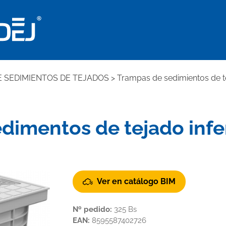
 SEDIMIENTOS DE TEJADOS
>
Trampas de sedimientos de t
imentos de tejado infer
Ver en catálogo BIM
Nº pedido:
325 Bs
EAN:
8595587402726