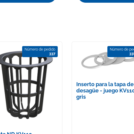
Número de pedido
Número de pe
337
33
Inserto para la tapa de
desagüe - juego KV11
gris