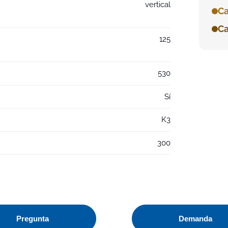
vertical
Ca
Ca
125
530
Sí
K3
300
Pregunta
Demanda