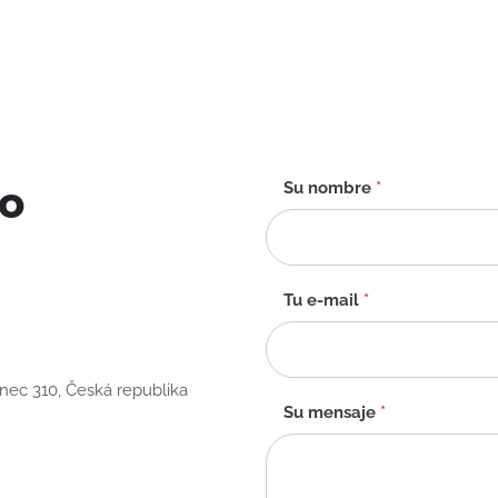
to
Formulario
Su nombre
*
de
contacto
-
ES
Tu e-mail
*
anec 310, Česká republika
Su mensaje
*