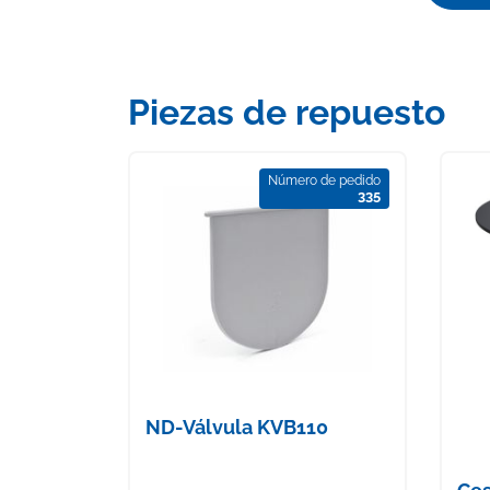
Piezas de repuesto
Número de pedido
335
ND-Válvula KVB110