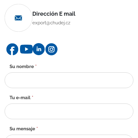
Dirección E mail
export@chudej.cz
Formulario
Su nombre
*
de
contacto
-
ES
Tu e-mail
*
Su mensaje
*