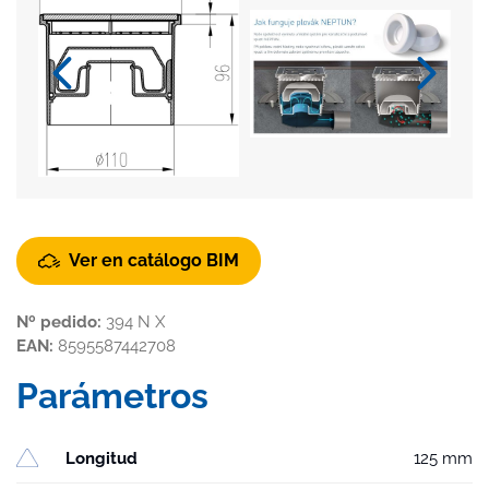
Ver en catálogo BIM
Nº pedido:
394 N X
EAN:
8595587442708
Parámetros
Longitud
125 mm