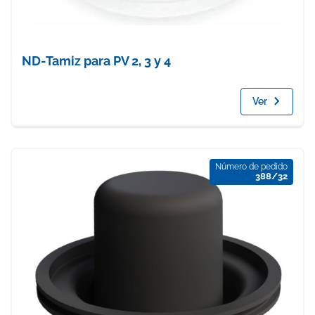
ND-Tamiz para PV 2, 3 y 4
Ver
Número de pedido
388/32