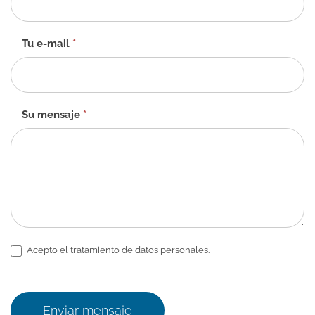
contacto
-
ES
Tu e-mail
*
Su mensaje
*
Acepto el tratamiento de datos personales.
Enviar mensaje