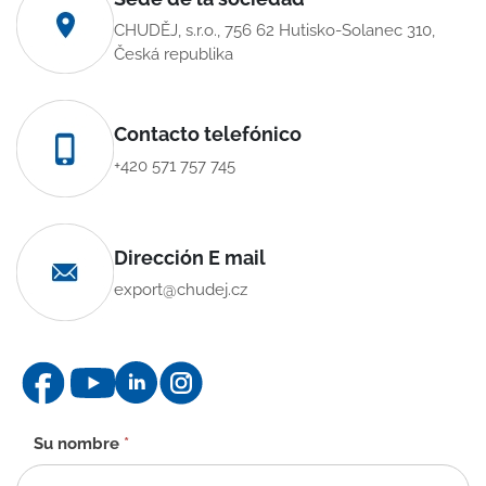
CHUDĚJ, s.r.o., 756 62 Hutisko-Solanec 310,
Česká republika
Contacto telefónico
+420 571 757 745
Dirección E mail
export@chudej.cz
Formulario
Su nombre
*
de