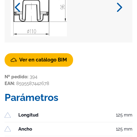
Ver en catálogo BIM
Nº pedido:
394
EAN:
8595587442678
Parámetros
Longitud
125 mm
Ancho
125 mm