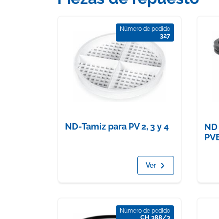
Número de pedido
327
ND-Tamiz para PV 2, 3 y 4
ND 
PV
Ver
Número de pedido
CH 388/3