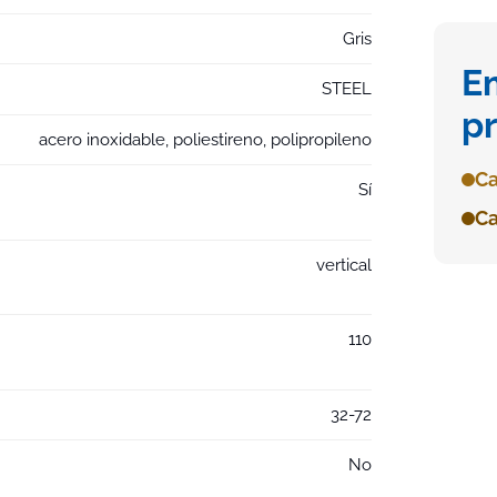
Gris
E
STEEL
p
acero inoxidable, poliestireno, polipropileno
Ca
Sí
Ca
vertical
110
32-72
No