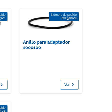
dido
Número de pedido
87/1
CH 388/2
Anillo para adaptador
100x100
Ver
dido
1/5