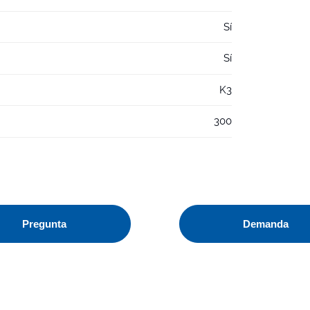
Sí
Sí
K3
300
Pregunta
Demanda