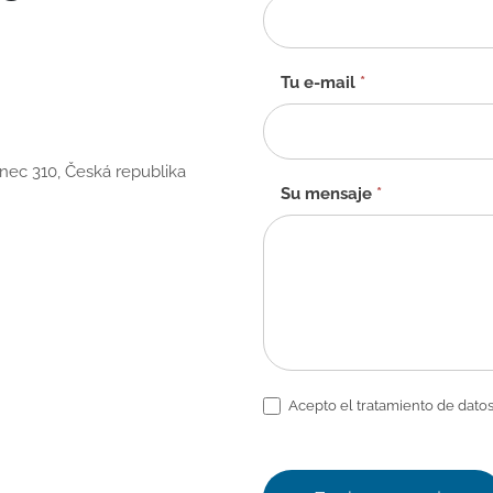
contacto
-
ES
Tu e-mail
*
anec 310, Česká republika
Su mensaje
*
Acepto el tratamiento de datos