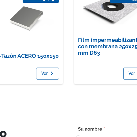
Film impermeabilizan
con membrana 250x2
mm D63
-Tazón ACERO 150x150
Ver
Ver
to
Formulario
Su nombre
*
de