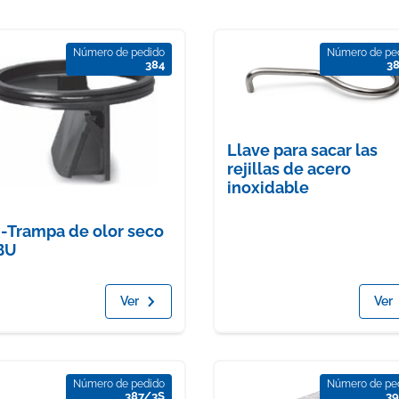
Número de pedido
Número de pe
384
3
Llave para sacar las
rejillas de acero
inoxidable
-Trampa de olor seco
BU
Ver
Ver
Número de pedido
Número de pe
387/3S
39