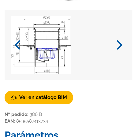
Ver en catálogo BIM
Nº pedido:
386 B
EAN:
8595587413739
Parámetros