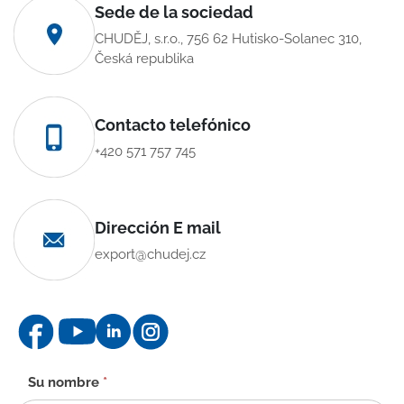
Sede de la sociedad
CHUDĚJ, s.r.o., 756 62 Hutisko-Solanec 310,
Česká republika
Contacto telefónico
+420 571 757 745
Dirección E mail
export@chudej.cz
Formulario
Su nombre
*
de