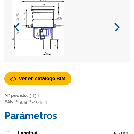
Ver en catálogo BIM
Nº pedido:
383 B
EAN:
8595587413524
Parámetros
Longitud
125 mm