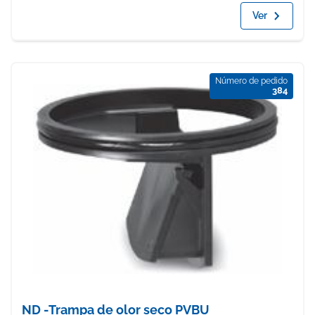
Ver
Número de pedido
384
ND -Trampa de olor seco PVBU