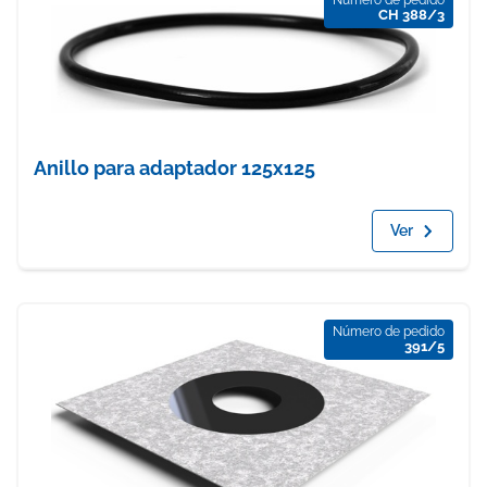
CH 388/3
Anillo para adaptador 125x125
Ver
Número de pedido
391/5