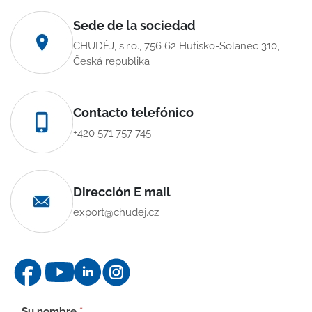
Sede de la sociedad
CHUDĚJ, s.r.o., 756 62 Hutisko-Solanec 310,
Česká republika
Contacto telefónico
+420 571 757 745
Dirección E mail
export@chudej.cz
Formulario
Su nombre
*