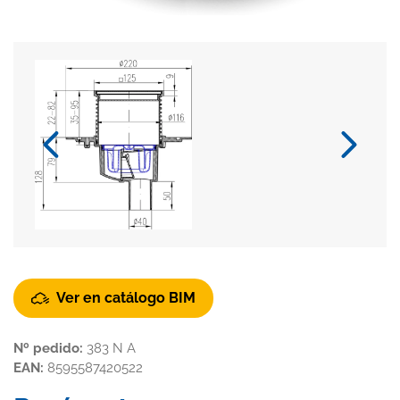
Ver en catálogo BIM
Nº pedido:
383 N A
EAN:
8595587420522