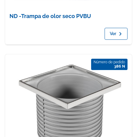
ND -Trampa de olor seco PVBU
Ver
Número de pedido
386 N