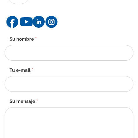
Formulario
Su nombre
*
de
contacto
-
ES
Tu e-mail
*
Su mensaje
*