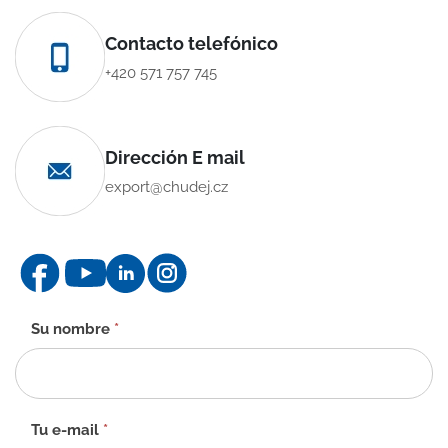
Contacto telefónico
+420 571 757 745
Dirección E mail
export@chudej.cz
Formulario
Su nombre
*
de
contacto
-
ES
Tu e-mail
*