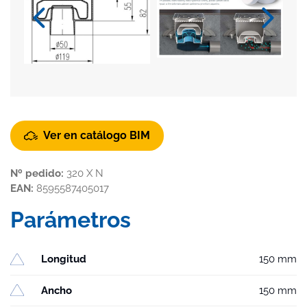
Ver en catálogo BIM
Nº pedido:
320 X N
EAN:
8595587405017
Parámetros
Longitud
150 mm
Ancho
150 mm