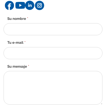
Formulario
Su nombre
*
de
contacto
-
ES
Tu e-mail
*
Su mensaje
*