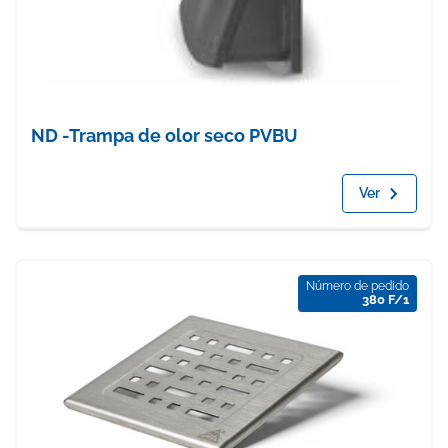
ND -Trampa de olor seco PVBU
Ver
Número de pedido
380 F/1