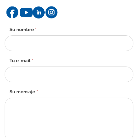
Formulario
Su nombre
*
de
contacto
-
ES
Tu e-mail
*
Su mensaje
*