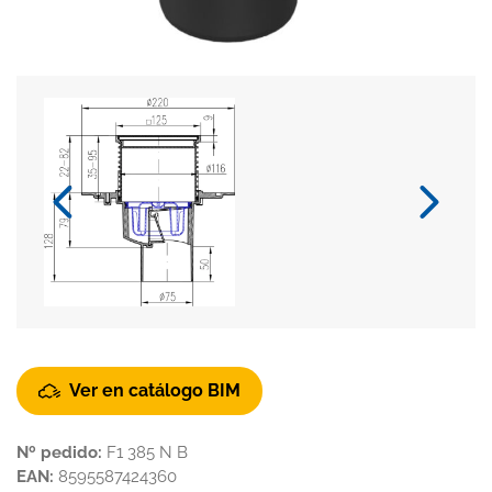
Ver en catálogo BIM
Nº pedido:
F1 385 N B
EAN:
8595587424360