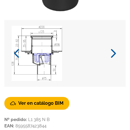
Ver en catálogo BIM
Nº pedido:
L1 385 N B
EAN:
8595587423844