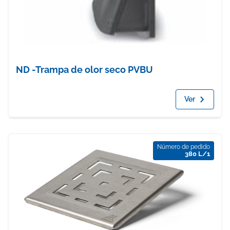
ND -Trampa de olor seco PVBU
Ver
Número de pedido
380 L/1