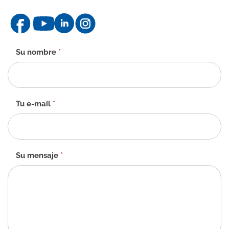
Formulario
Su nombre
*
de
contacto
-
ES
Tu e-mail
*
Su mensaje
*