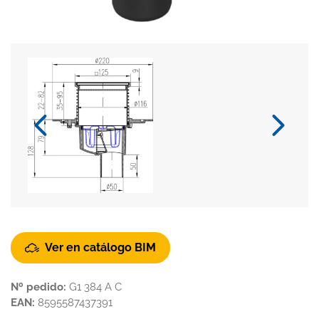
Ver en catálogo BIM
Nº pedido:
G1 384 A C
EAN:
8595587437391