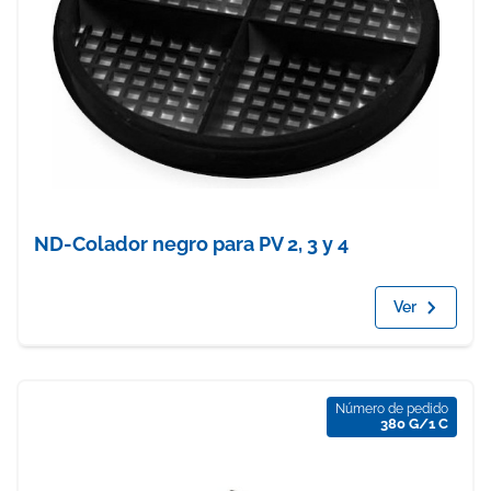
ND-Colador negro para PV 2, 3 y 4
Ver
Número de pedido
380 G/1 C