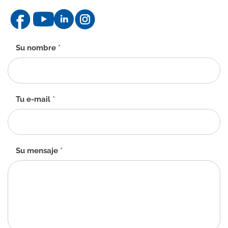
Formulario
Su nombre
*
de
contacto
-
ES
Tu e-mail
*
Su mensaje
*