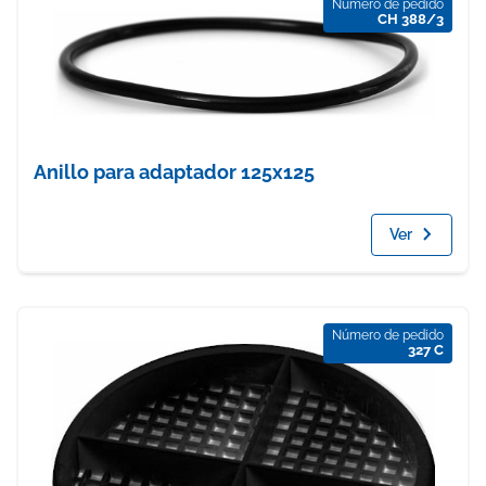
Número de pedido
CH 388/3
Anillo para adaptador 125x125
Ver
Número de pedido
327 C