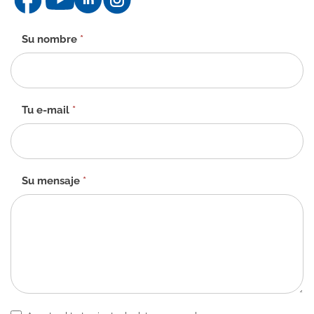
Formulario
Su nombre
*
de
contacto
-
ES
Tu e-mail
*
Su mensaje
*