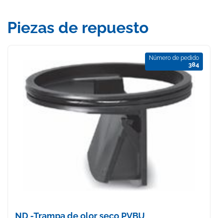
Piezas de repuesto
Número de pedido
384
ND -Trampa de olor seco PVBU