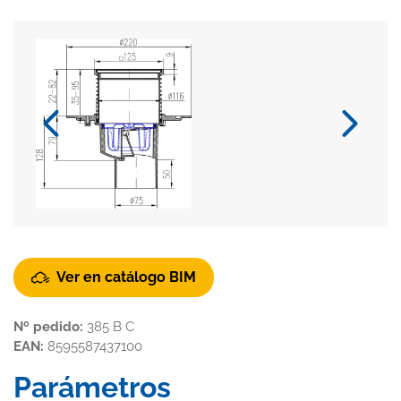
Ver en catálogo BIM
Nº pedido:
385 B C
EAN:
8595587437100
Parámetros