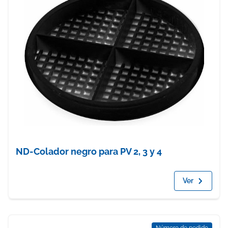
ND-Colador negro para PV 2, 3 y 4
Ver