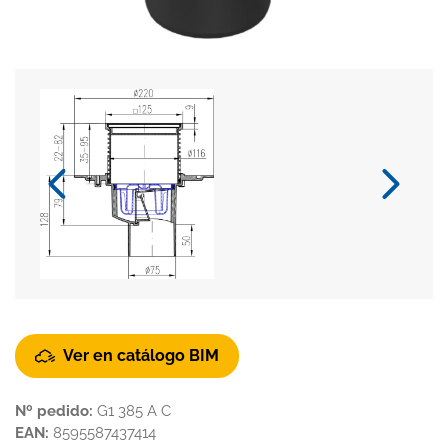
Ver en catálogo BIM
Nº pedido:
G1 385 A C
EAN:
8595587437414