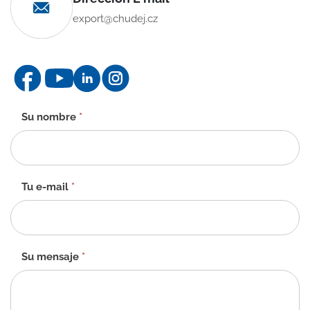
export@chudej.cz
Formulario
Su nombre
*
de
contacto
-
ES
Tu e-mail
*
Su mensaje
*