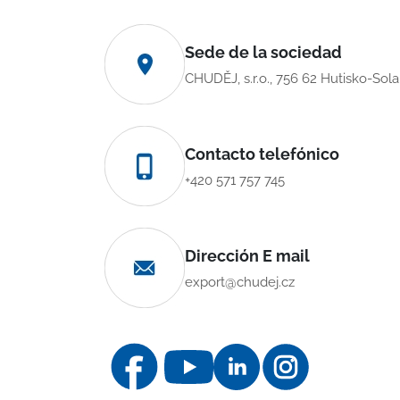
Sede de la sociedad
CHUDĚJ, s.r.o., 756 62 Hutisko-Sol
Contacto telefónico
+420 571 757 745
Dirección E mail
export@chudej.cz