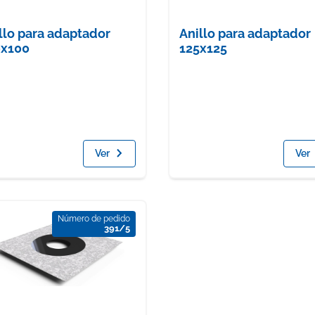
llo para adaptador
Anillo para adaptador
0x100
125x125
Ver
Ver
Número de pedido
391/5