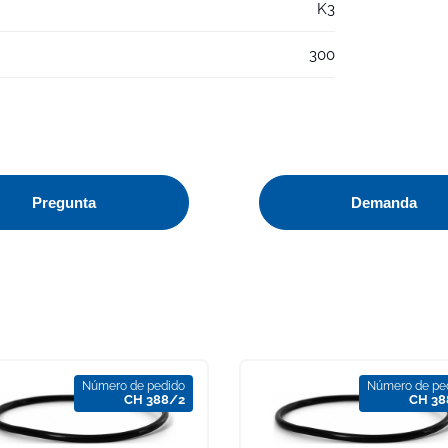
K3
300
Pregunta
Demanda
Número de pedido
Número de pe
CH 388/2
CH 38