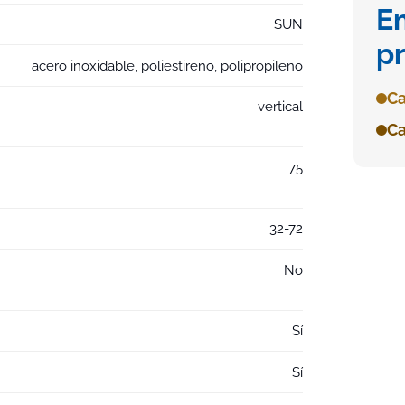
E
SUN
p
acero inoxidable, poliestireno, polipropileno
Ca
vertical
Ca
75
32-72
No
Sí
Sí