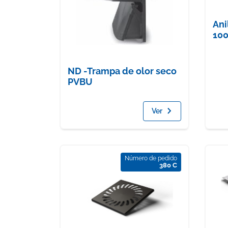
Ani
10
ND -Trampa de olor seco
PVBU
Ver
Número de pedido
380 C