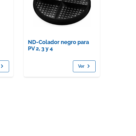
ND-Colador negro para
PV 2, 3 y 4
Ver