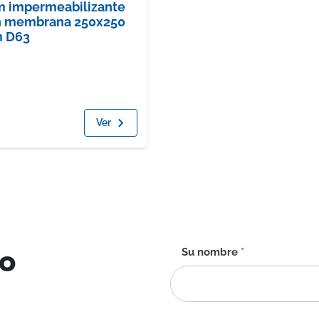
m impermeabilizante
n membrana 250x250
 D63
Ver
to
Formulario
Su nombre
*
de
contacto
-
ES