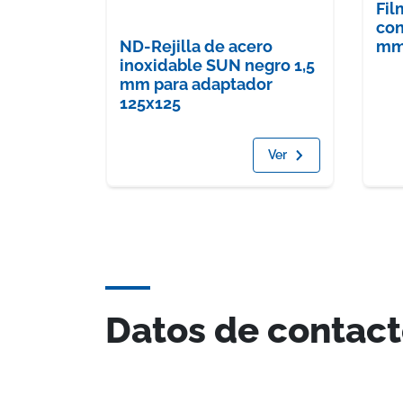
Fil
co
mm
ND-Rejilla de acero
inoxidable SUN negro 1,5
mm para adaptador
125x125
Ver
Datos de contac