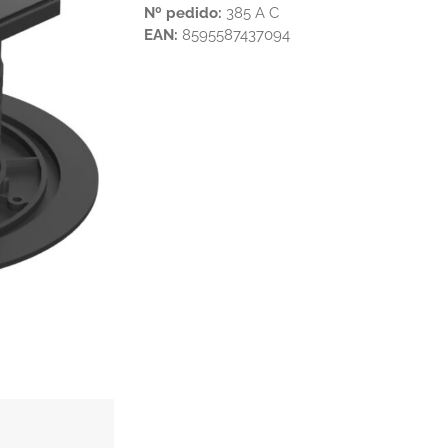
Nº pedido:
385 A C
EAN:
8595587437094