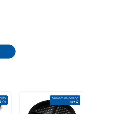
dido
Número de pedido
8/3
327 C