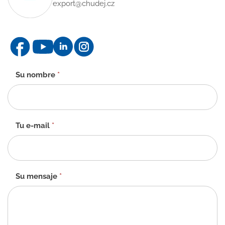
export@chudej.cz
Formulario
Su nombre
*
de
contacto
-
ES
Tu e-mail
*
Su mensaje
*