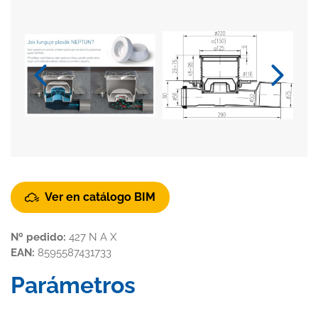
Ver en catálogo BIM
Nº pedido:
427 N A X
EAN:
8595587431733
Parámetros