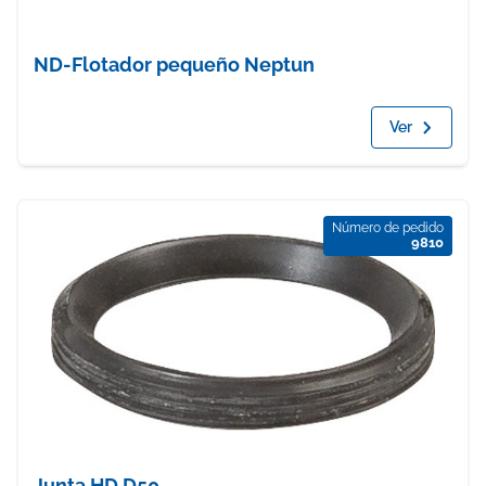
ND-Flotador pequeño Neptun
Ver
Número de pedido
9810
Junta HD D50