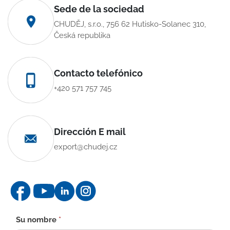
Sede de la sociedad
CHUDĚJ, s.r.o., 756 62 Hutisko-Solanec 310,
Česká republika
Contacto telefónico
+420 571 757 745
Dirección E mail
export@chudej.cz
Formulario
Su nombre
*