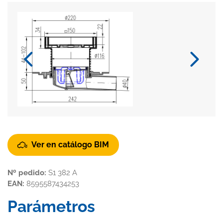
Ver en catálogo BIM
Nº pedido:
S1 382 A
EAN:
8595587434253
Parámetros