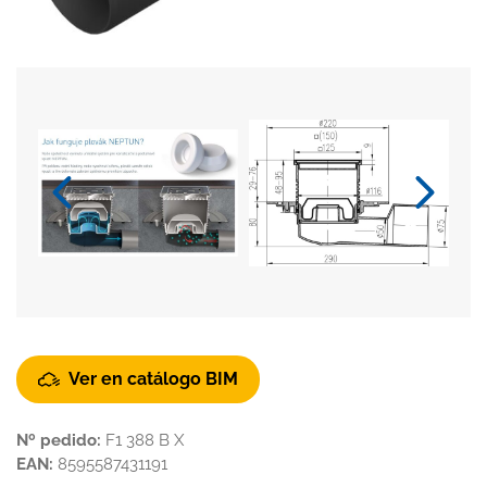
Ver en catálogo BIM
Nº pedido:
F1 388 B X
EAN:
8595587431191