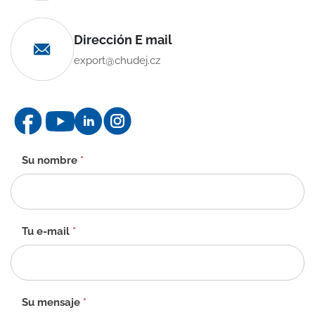
Dirección E mail
export@chudej.cz
Formulario
Su nombre
*
de
contacto
-
ES
Tu e-mail
*
Su mensaje
*