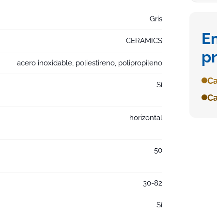
Gris
E
CERAMICS
p
acero inoxidable, poliestireno, polipropileno
Ca
Sí
Ca
horizontal
50
30-82
Sí