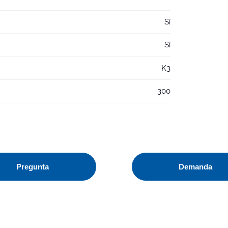
Sí
Sí
K3
300
Pregunta
Demanda