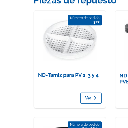
Piezas de repuesto
Número de pedido
327
ND-Tamiz para PV 2, 3 y 4
ND 
PV
Ver
Número de pedido