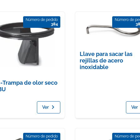
Número de pedido
Número de pe
384
3
Llave para sacar las
rejillas de acero
inoxidable
-Trampa de olor seco
BU
Ver
Ver
Número de pedido
Número de pe