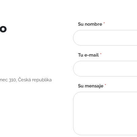
to
Formulario
Su nombre
*
de
contacto
-
ES
Tu e-mail
*
anec 310, Česká republika
Su mensaje
*