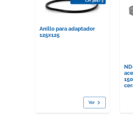
CH 388/3
Anillo para adaptador
125x125
ND-
ace
150
cer
Ver