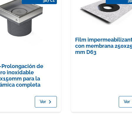
387 C1
39
Film impermeabilizan
con membrana 250x2
mm D63
Prolongación de
ro inoxidable
x150mm para la
ámica completa
Ver
Ver