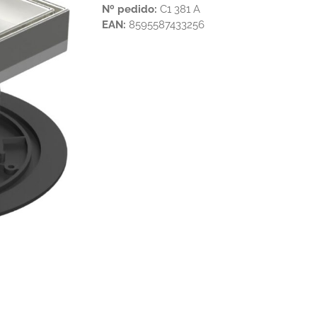
Nº pedido:
C1 381 A
EAN:
8595587433256