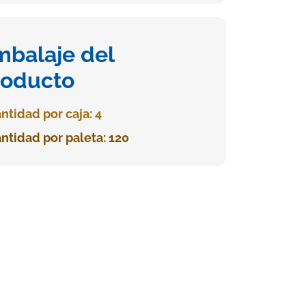
mbalaje del
roducto
ntidad por caja: 4
ntidad por paleta: 120