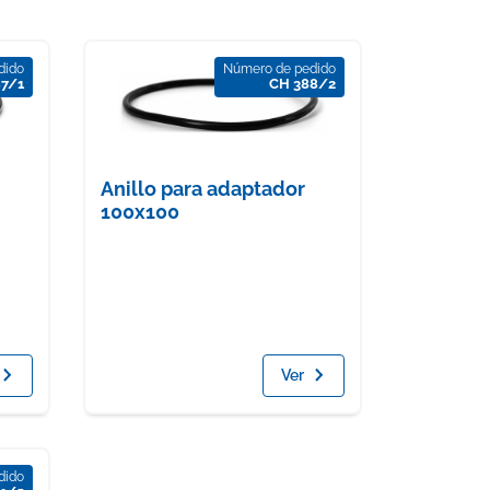
dido
Número de pedido
87/1
CH 388/2
Anillo para adaptador
100x100
Ver
dido