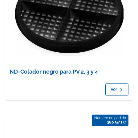
ND-Colador negro para PV 2, 3 y 4
Ver
Número de pedido
380 G/1 C