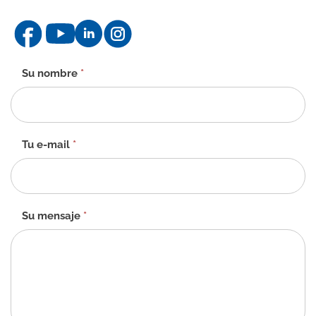
Formulario
Su nombre
*
de
contacto
-
ES
Tu e-mail
*
Su mensaje
*