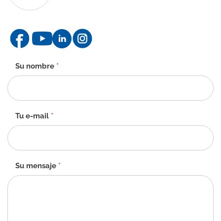
Formulario
Su nombre
*
de
contacto
-
ES
Tu e-mail
*
Su mensaje
*