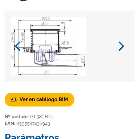
Ver en catálogo BIM
Nº pedido:
G1 381 B C
EAN:
8595587436943
Parámetros