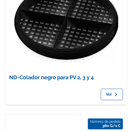
ND-Colador negro para PV 2, 3 y 4
Ver
Número de pedido
380 G/1 C