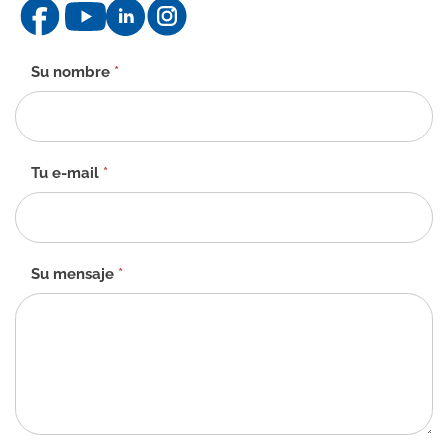
Formulario
Su nombre
*
de
contacto
-
ES
Tu e-mail
*
Su mensaje
*