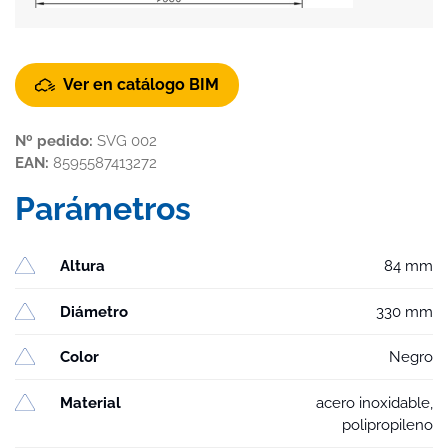
Ver en catálogo BIM
Nº pedido:
SVG 002
EAN:
8595587413272
Parámetros
Altura
84 mm
Diámetro
330 mm
Color
Negro
Material
acero inoxidable,
polipropileno